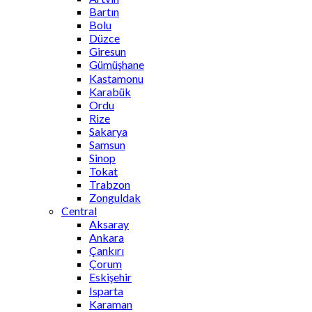
Bartın
Bolu
Düzce
Giresun
Gümüşhane
Kastamonu
Karabük
Ordu
Rize
Sakarya
Samsun
Sinop
Tokat
Trabzon
Zonguldak
Central
Aksaray
Ankara
Çankırı
Çorum
Eskişehir
Isparta
Karaman