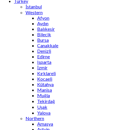
Turkey
İstanbul
Western
Afyon
Aydın
Balıkesir
Bilecik
Bursa
Çanakkale
Denizli
Edirne
Isparta
İzmir
Kırklareli
Kocaeli
Kütahya
Manisa
Muğla
Tekirdağ
Uşak
Yalova
Northern
Amasya
Artvin