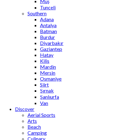
Muş
Tunceli
Southern
Adana
Antalya
Batman
Burdur
Diyarbakır
Gaziantep
Hatay
Kilis
Mardin
Mersin
Osmaniye
Siirt
Şırnak
Şanlıurfa
Van
Discover
Aerial Sports
Arts
Beach
Camping
Culinary