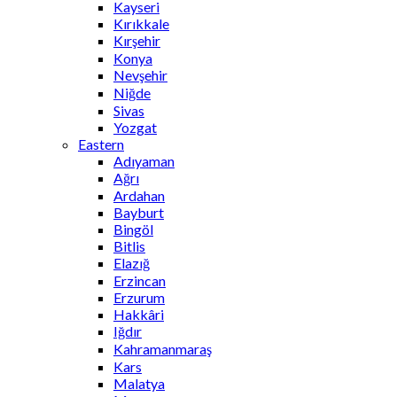
Kayseri
Kırıkkale
Kırşehir
Konya
Nevşehir
Niğde
Sivas
Yozgat
Eastern
Adıyaman
Ağrı
Ardahan
Bayburt
Bingöl
Bitlis
Elazığ
Erzincan
Erzurum
Hakkâri
Iğdır
Kahramanmaraş
Kars
Malatya